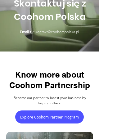
Skontaktuj się z
Coohom Polska
Email 👉
kontakt@coohompolska.pl
Know more about
Coohom Partnership
Become our partner to boost your business by
helping others.
Explore Coohom Partner Program