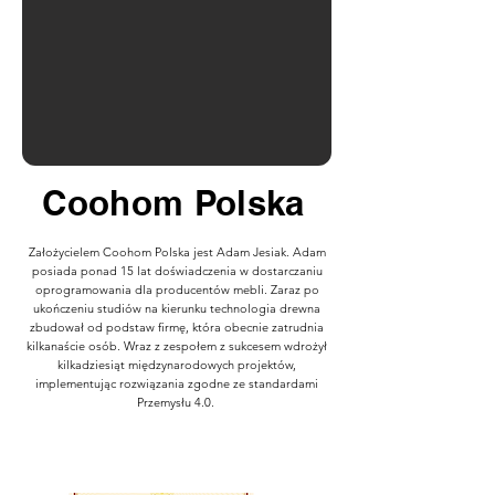
Coohom Polska
Założycielem Coohom Polska jest Adam Jesiak. Adam
posiada ponad 15 lat doświadczenia w dostarczaniu
oprogramowania dla producentów mebli. Zaraz po
ukończeniu studiów na kierunku technologia drewna
zbudował od podstaw firmę, która obecnie zatrudnia
kilkanaście osób. Wraz z zespołem z sukcesem wdrożył
kilkadziesiąt międzynarodowych projektów,
implementując rozwiązania zgodne ze standardami
Przemysłu 4.0.