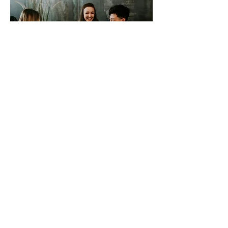
Why choose us
Coohom's all-in-one design platform provides the
fastest, most convenient experience for interior, kitchen,
and bathroom design.
10M+
400K
1M+
+