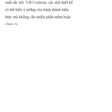
xuất sắc nét. Với Coohom, các nhà thiết kế
có thể biến ý tưởng của mình thành hiện
thực mà không cần nhiều phần mềm hoặc
công cụ.
Tạm biệt việc phải sử
dụng nhiều phần mềm
cùng một lúc!
Dùng thử miễn phí