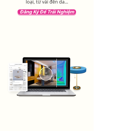
loại, từ vải đến da...
Đăng Ký Để Trải Nghiệm