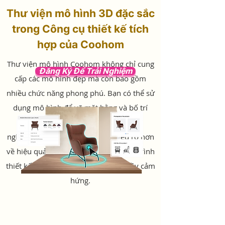
Thư viện mô hình 3D đặc sắc
trong Công cụ thiết kế tích
hợp của Coohom
Thư viện mô hình Coohom không chỉ cung
Đăng Ký Để Trải Nghiệm
cấp các mô hình đẹp mà còn bao gồm
nhiều chức năng phong phú. Bạn có thể sử
dụng mô hình để vẽ mặt bằng và bố trí
không gian của mình, đồng thời thử
nghiệm các vị trí khác nhau để hiểu rõ hơn
về hiệu quả thiết kế. Nhờ đó giúp quá trình
thiết kế của bạn thuận tiện và tràn đầy cảm
hứng.