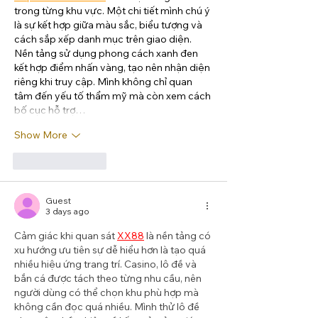
trong từng khu vực. Một chi tiết mình chú ý 
là sự kết hợp giữa màu sắc, biểu tượng và 
cách sắp xếp danh mục trên giao diện. 
Nền tảng sử dụng phong cách xanh đen 
kết hợp điểm nhấn vàng, tạo nên nhận diện 
riêng khi truy cập. Mình không chỉ quan 
tâm đến yếu tố thẩm mỹ mà còn xem cách 
bố cục hỗ trợ…
Show More
Like
Reply
Guest
3 days ago
Cảm giác khi quan sát 
XX88
 là nền tảng có 
xu hướng ưu tiên sự dễ hiểu hơn là tạo quá 
nhiều hiệu ứng trang trí. Casino, lô đề và 
bắn cá được tách theo từng nhu cầu, nên 
người dùng có thể chọn khu phù hợp mà 
không cần đọc quá nhiều. Mình thử lô đề 