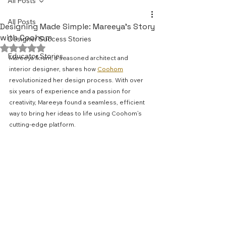
All Posts
All Posts
Designing Made Simple: Mareeya’s Story
with Coohom
Designer Success Stories
Rated NaN out of 5 stars.
Educator Stories
Mareeya Ikram, a seasoned architect and 
interior designer, shares how 
Coohom
revolutionized her design process. With over 
six years of experience and a passion for 
creativity, Mareeya found a seamless, efficient 
way to bring her ideas to life using Coohom’s 
cutting-edge platform.