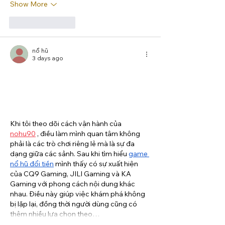
Show More
Like
Reply
nổ hũ
3 days ago
Khi tôi theo dõi cách vận hành của 
nohu90
 , điều làm mình quan tâm không 
phải là các trò chơi riêng lẻ mà là sự đa 
dạng giữa các sảnh. Sau khi tìm hiểu 
game 
nổ hũ đổi tiền
 mình thấy có sự xuất hiện 
của CQ9 Gaming, JILI Gaming và KA 
Gaming với phong cách nội dung khác 
nhau. Điều này giúp việc khám phá không 
bị lặp lại, đồng thời người dùng cũng có 
thêm nhiều lựa chọn theo…