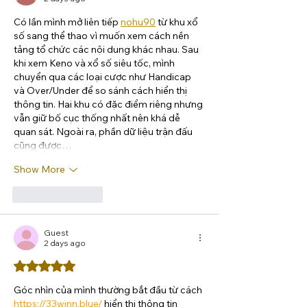
Có lần mình mở liên tiếp 
nohu90
 từ khu xổ 
số sang thể thao vì muốn xem cách nền 
tảng tổ chức các nội dung khác nhau. Sau 
khi xem Keno và xổ số siêu tốc, mình 
chuyển qua các loại cược như Handicap 
và Over/Under để so sánh cách hiển thị 
thông tin. Hai khu có đặc điểm riêng nhưng 
vẫn giữ bố cục thống nhất nên khá dễ 
quan sát. Ngoài ra, phần dữ liệu trận đấu 
cũng được…
Show More
Like
Reply
Guest
2 days ago
Rated 5 out of 5 stars.
Góc nhìn của mình thường bắt đầu từ cách 
https://33winn.blue/
 hiển thị thông tin 