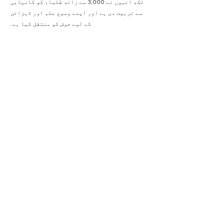
تک، انہوں نے 3,000 سے زائد طلباء کو کامیابی 
سے تربیت دی ہے اور اپنے وسیع علم اور ڈیزائن 
کے لیے جوش کو منتقل کیا ہے۔