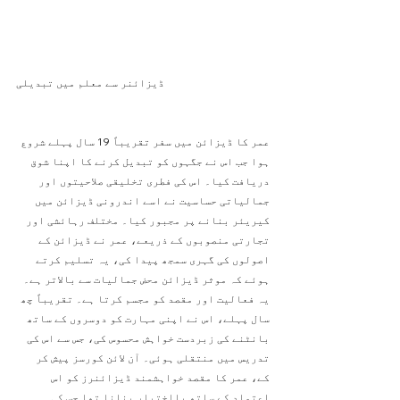
ڈیزائنر سے معلم میں تبدیلی
عمر کا ڈیزائن میں سفر تقریباً 19 سال پہلے شروع 
ہوا جب اس نے جگہوں کو تبدیل کرنے کا اپنا شوق 
دریافت کیا۔ اس کی فطری تخلیقی صلاحیتوں اور 
جمالیاتی حساسیت نے اسے اندرونی ڈیزائن میں 
کیریئر بنانے پر مجبور کیا۔ مختلف رہائشی اور 
تجارتی منصوبوں کے ذریعے، عمر نے ڈیزائن کے 
اصولوں کی گہری سمجھ پیدا کی، یہ تسلیم کرتے 
ہوئے کہ موثر ڈیزائن محض جمالیات سے بالاتر ہے۔ 
یہ فعالیت اور مقصد کو مجسم کرتا ہے۔ تقریباً چھ 
سال پہلے، اس نے اپنی مہارت کو دوسروں کے ساتھ 
بانٹنے کی زبردست خواہش محسوس کی، جس سے اس کی 
تدریس میں منتقلی ہوئی۔ آن لائن کورسز پیش کر 
کے، عمر کا مقصد خواہشمند ڈیزائنرز کو اس 
اعتماد کے ساتھ بااختیار بنانا تھا جس کی 