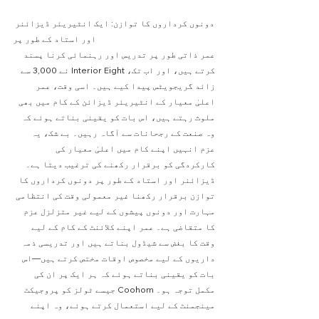
دونوں کرداروں کا توازن: ایک انٹیریئر ڈیزائنر 
اور استاد کے طور پر
عمر ذاتی طور پر تدریس اور رہنمائی کرنا پسند 
کرتے ہیں، اور اب تک، Interior Eight نے 3,000 سے 
زائد گریجویٹس پیدا کیے ہیں۔ اسی وقت، عمر 
اعلیٰ معیار کے انٹیریئر ڈیزائن کے کام میں بھی 
ملوث رہتے ہیں، اس بات کو یقینی بناتے ہوئے کہ 
وہ صنعت کے رجحانات سے آگاہ رہیں۔ بے شک، یہ 
عزم انہیں اپنے کام میں اعلیٰ معیار کی 
کارکردگی کو برقرار رکھنے کی ترغیب دیتا ہے۔
ڈیزائنر اور استاد کے طور پر دونوں کرداروں کا 
توازن برقرار رکھنا غیر معمولی وقت کی انتظامی 
مہارت اور دونوں پیشوں کے لیے غیر متزلزل عزم 
کا متقاضی ہے۔ عمر اپنے کلائنٹ کے کام کے لیے 
وقت کا بغض سے شیڈول بناتے ہیں اور تدریسی ذمہ 
داریوں کے لیے مخصوص اوقات مختص کرتے ہیں—اس 
بات کو یقینی بناتے ہوئے کہ ہر ایک پر ان کی 
مکمل توجہ ہو۔ Coohom جیسے ٹولز کو پروجیکٹ 
مینجمنٹ کے لیے استعمال کرتے ہوئے، وہ اپنے 