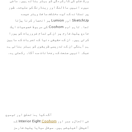
ورک فلو کی کارکردگی کو بہتر بناتے ہیں۔ ماضی 
میں، انہیں ماڈلنگ اور رینڈرنگ کو علیحدہ طور 
پر نمٹانے کے لیے مختلف سافٹ ویئر جیسے 
SketchUp اور Lumion پر انحصار کرنا پڑتا 
تھا۔ تاہم اب، Coohom کی مربوط خصوصیات ایک 
جامع پلیٹ فارم پر ان کی تمام ضروریات کو پورا 
کرتی ہیں۔ ان کے حقیقی دنیا کے تجربات کے مابین 
ہم آہنگی ان کے تدریسی طریقوں کو بہتر بناتی ہے 
جبکہ انہیں صنعت کے رجحانات سے آگاہ رکھتی ہے۔
آگے کیا ہے: تعلق اور توسیع
فی الحال، عمر اور Interior Eight 
Coohom
 کے 
آفیشل اَفیلیٹس ہیں۔ سوشل میڈیا پلیٹ فارمز 