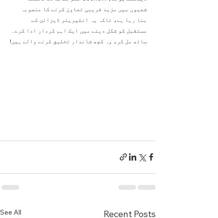
شعبوں میں مزید قریبی تعاون کرنے کا منصوبہ 
بنا رہا ہے، تاکہ یہ انٹیریئر ڈیزائن کے 
مستقبل کو شکل دینے میں ایک اہم کردار ادا کرے۔ 
ساتھ مل کر، وہ کچھ شاندار تخلیق کرنے والے ہیں!
See All
Recent Posts