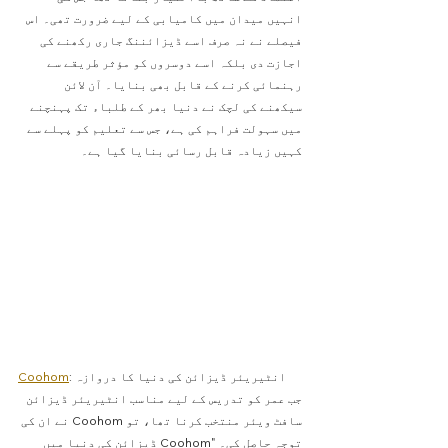
انہیں میدان میں کامیابی کے لیے ضرورت تھی۔ اس 
فیصلے نے نہ صرف اسے ڈیزائننگ جاری رکھنے کی 
اجازت دی بلکہ اسے دوسروں کو مؤثر طریقے سے 
رہنمائی کرنے کے قابل بھی بنایا۔ آن لائن 
سیکھنے کی لچک نے دنیا بھر کے طلباء تک پہنچنے 
میں سہولت فراہم کی ہے، جس سے تعلیم کو پہلے سے 
کہیں زیادہ قابل رسائی بنایا گیا ہے۔
: انٹیریئر ڈیزائن کی دنیا کا دروازہ
Coohom
جب عمر کو تدریس کے لیے مناسب انٹیریئر ڈیزائن 
سافٹ ویئر منتخب کرنا تھا، تو Coohom نے ان کی 
توجہ حاصل کی۔ "Coohom ڈیزائن کی دنیا میں 