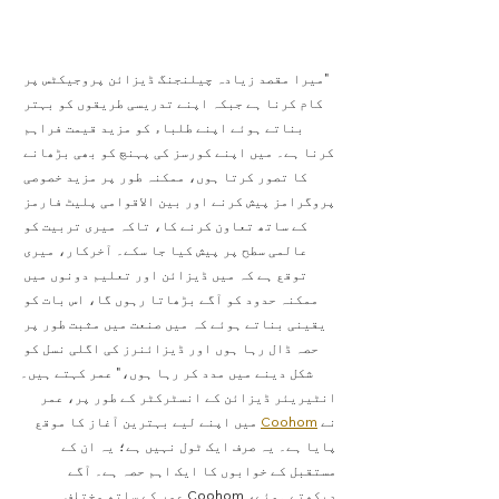
"میرا مقصد زیادہ چیلنجنگ ڈیزائن پروجیکٹس پر 
کام کرنا ہے جبکہ اپنے تدریسی طریقوں کو بہتر 
بناتے ہوئے اپنے طلباء کو مزید قیمت فراہم 
کرنا ہے۔ میں اپنے کورسز کی پہنچ کو بھی بڑھانے 
کا تصور کرتا ہوں، ممکنہ طور پر مزید خصوصی 
پروگرامز پیش کرنے اور بین الاقوامی پلیٹ فارمز 
کے ساتھ تعاون کرنے کا، تاکہ میری تربیت کو 
عالمی سطح پر پیش کیا جا سکے۔ آخرکار، میری 
توقع ہے کہ میں ڈیزائن اور تعلیم دونوں میں 
ممکنہ حدود کو آگے بڑھاتا رہوں گا، اس بات کو 
یقینی بناتے ہوئے کہ میں صنعت میں مثبت طور پر 
حصہ ڈال رہا ہوں اور ڈیزائنرز کی اگلی نسل کو 
شکل دینے میں مدد کر رہا ہوں،" عمر کہتے ہیں۔
انٹیریئر ڈیزائن کے انسٹرکٹر کے طور پر، عمر 
نے 
Coohom
 میں اپنے لیے بہترین آغاز کا موقع 
پایا ہے۔ یہ صرف ایک ٹول نہیں ہے؛ یہ ان کے 
مستقبل کے خوابوں کا ایک اہم حصہ ہے۔ آگے 
دیکھتے ہوئے، Coohom عمر کے ساتھ مختلف 