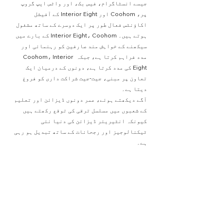
جیسے انسٹاگرام، فیس بک، اور واٹس ایپ گروپ 
پر، Coohom اور Interior Eight کے آفیشل 
اکاؤنٹس فعال طور پر ایک دوسرے کے ساتھ مشغول 
ہوتے ہیں۔ Interior Eight، Coohom کے بارے میں 
سیکھنے کے خواہش مند صارفین کو رہنمائی اور 
مدد فراہم کرتا ہے، جبکہ Coohom، Interior 
Eight کی مدد کرتا ہے، دونوں کے درمیان ایک 
تعاون پر مبنی، جیت-جیت شراکت داری کو فروغ 
دیتا ہے۔
آگے دیکھتے ہوئے، عمر دونوں ڈیزائن اور تعلیم 
کے شعبوں میں مسلسل ترقی کی توقع رکھتے ہیں 
کیونکہ انٹیریئر ڈیزائن کی دنیا نئی 
ٹیکنالوجیز اور رجحانات کے ساتھ تبدیل ہو رہی 
ہے۔