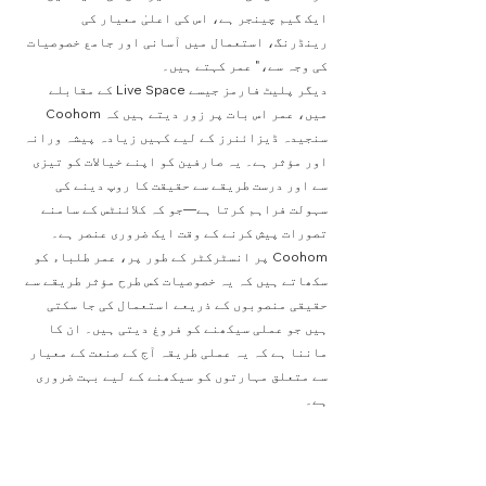
ایک گیم چینجر ہے، اس کی اعلیٰ معیار کی 
رینڈرنگ، استعمال میں آسانی اور جامع خصوصیات 
کی وجہ سے،" عمر کہتے ہیں۔
دیگر پلیٹ فارمز جیسے Live Space کے مقابلے 
میں، عمر اس بات پر زور دیتے ہیں کہ Coohom 
سنجیدہ ڈیزائنرز کے لیے کہیں زیادہ پیشہ ورانہ 
اور مؤثر ہے۔ یہ صارفین کو اپنے خیالات کو تیزی 
سے اور درست طریقے سے حقیقت کا روپ دینے کی 
سہولت فراہم کرتا ہے—جو کہ کلائنٹس کے سامنے 
تصورات پیش کرنے کے وقت ایک ضروری عنصر ہے۔ 
Coohom پر انسٹرکٹر کے طور پر، عمر طلباء کو 
سکھاتے ہیں کہ یہ خصوصیات کس طرح مؤثر طریقے سے 
حقیقی منصوبوں کے ذریعے استعمال کی جا سکتی 
ہیں جو عملی سیکھنے کو فروغ دیتی ہیں۔ ان کا 
ماننا ہے کہ یہ عملی طریقہ آج کے صنعت کے معیار 
سے متعلق مہارتوں کو سیکھنے کے لیے بہت ضروری 
ہے۔