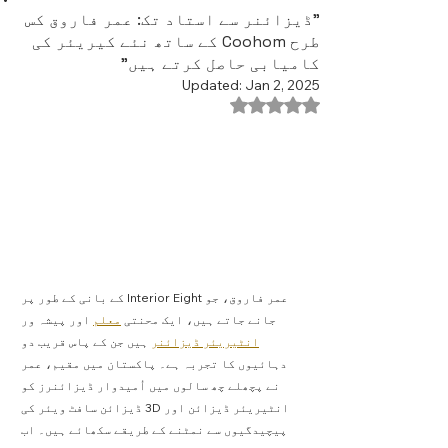
"ڈیزائنر سے استاد تک: عمر فاروق کس
طرح Coohom کے ساتھ نئے کیریئر کی
کامیابی حاصل کرتے ہیں"
Updated:
Jan 2, 2025
Rated NaN out of 5 stars.
عمر فاروق، جو Interior Eight کے بانی کے طور پر 
جانے جاتے ہیں، ایک محنتی 
معلم
 اور پیشہ ور 
انٹیریئر ڈیزائنر
 ہیں جن کے پاس قریب دو 
دہائیوں کا تجربہ ہے۔ پاکستان میں مقیم، عمر 
نے پچھلے چھ سالوں میں اُمیدوار ڈیزائنرز کو 
انٹیریئر ڈیزائن اور 3D ڈیزائن سافٹ ویئر کی 
پیچیدگیوں سے نمٹنے کے طریقے سکھائے ہیں۔ اب 