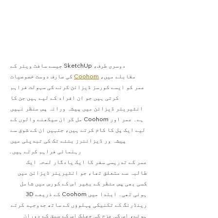
دوسری طرف، SketchUp جیسے سافٹ ویئر کے 
مقابلے میں، 
Coohom
 کی صارف دوست خصوصیات 
عمر کو ایسے کورسز ڈیزائن کرنے کی سہولت فراہم 
کرتی ہیں جو ان افراد کے لیے ہیں جن کا 
انٹیریئر ڈیزائن میں پیشہ ورانہ پس منظر نہیں 
ہے۔ عمر اور Coohom مل کر ان سیکھنے والوں کے 
لیے ایک پل کا کام کرتے ہیں، جنہیں ان کے شوق سے 
پیشہ ور ڈیزائنرز بننے تک کی تبدیلی میں 
رہنمائی فراہم کرتے ہیں۔
عمر کے تدریسی سفر کا ایک یادگار لمحہ ایک 
طالبہ سے متعلق تھا، جو انٹیریئر ڈیزائن میں 
کسی بھی پس منظر کے بغیر اس کے کورس میں شامل 
ہوئی تھی۔ ابتدا میں Coohom کے ذریعے 3D 
رینڈرنگ کے تکنیکی پہلوؤں کے ساتھ جدوجہد کرتے 
ہوئے، اس کی عزم کی جھلک اس کے سبق کے دوران 