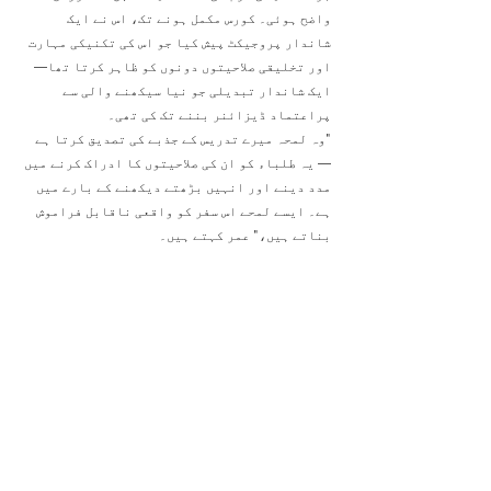
واضح ہوئی۔ کورس مکمل ہونے تک، اس نے ایک 
شاندار پروجیکٹ پیش کیا جو اس کی تکنیکی مہارت 
اور تخلیقی صلاحیتوں دونوں کو ظاہر کرتا تھا—
ایک شاندار تبدیلی جو نیا سیکھنے والی سے 
پراعتماد ڈیزائنر بننے تک کی تھی۔
"وہ لمحہ میرے تدریس کے جذبے کی تصدیق کرتا ہے 
— یہ طلباء کو ان کی صلاحیتوں کا ادراک کرنے میں 
مدد دینے اور انہیں بڑھتے دیکھنے کے بارے میں 
ہے۔ ایسے لمحے اس سفر کو واقعی ناقابل فراموش 
بناتے ہیں،" عمر کہتے ہیں۔