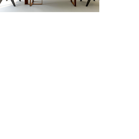
Ciptakan
Bangunan
Impian Anda
Gunakan Coohom untuk desain
bangunan Anda dari hulu hingga
hilir. Karena Coohom dapat
membantu Anda mulai dari desain
floor plan 2D menjadi 3D, pemilihan
gaya furnitur dan rendering hasil
desain Anda!