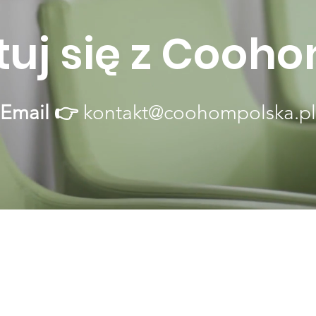
uj się z Cooh
Email 👉
kontakt@coohompolska.pl