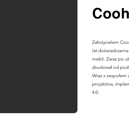
Cooh
Założycielem Coo
lat doświadczeni
mebli. Zaraz po u
zbudował od podst
Wraz z zespołem 
projektów, imple
4.0.