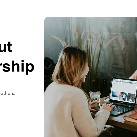
ut
rship
others.