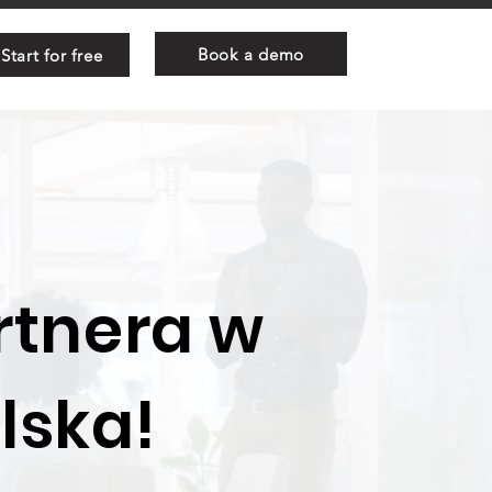
Book a demo
Start for free
rtnera w
lska!